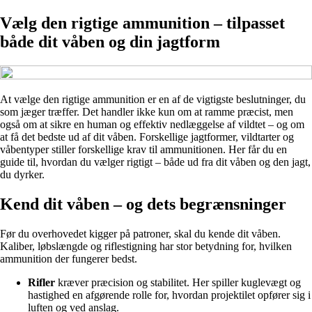
Vælg den rigtige ammunition – tilpasset
både dit våben og din jagtform
At vælge den rigtige ammunition er en af de vigtigste beslutninger, du
som jæger træffer. Det handler ikke kun om at ramme præcist, men
også om at sikre en human og effektiv nedlæggelse af vildtet – og om
at få det bedste ud af dit våben. Forskellige jagtformer, vildtarter og
våbentyper stiller forskellige krav til ammunitionen. Her får du en
guide til, hvordan du vælger rigtigt – både ud fra dit våben og den jagt,
du dyrker.
Kend dit våben – og dets begrænsninger
Før du overhovedet kigger på patroner, skal du kende dit våben.
Kaliber, løbslængde og riflestigning har stor betydning for, hvilken
ammunition der fungerer bedst.
Rifler
kræver præcision og stabilitet. Her spiller kuglevægt og
hastighed en afgørende rolle for, hvordan projektilet opfører sig i
luften og ved anslag.