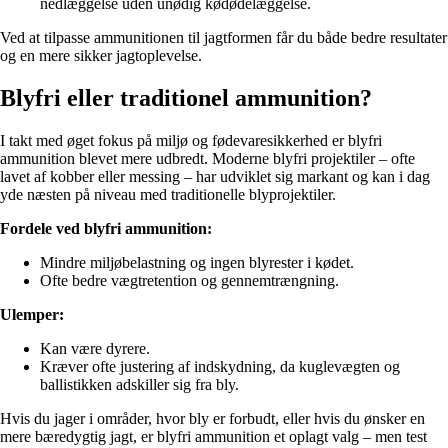
nedlæggelse uden unødig kødødelæggelse.
Ved at tilpasse ammunitionen til jagtformen får du både bedre resultater
og en mere sikker jagtoplevelse.
Blyfri eller traditionel ammunition?
I takt med øget fokus på miljø og fødevaresikkerhed er blyfri
ammunition blevet mere udbredt. Moderne blyfri projektiler – ofte
lavet af kobber eller messing – har udviklet sig markant og kan i dag
yde næsten på niveau med traditionelle blyprojektiler.
Fordele ved blyfri ammunition:
Mindre miljøbelastning og ingen blyrester i kødet.
Ofte bedre vægtretention og gennemtrængning.
Ulemper:
Kan være dyrere.
Kræver ofte justering af indskydning, da kuglevægten og
ballistikken adskiller sig fra bly.
Hvis du jager i områder, hvor bly er forbudt, eller hvis du ønsker en
mere bæredygtig jagt, er blyfri ammunition et oplagt valg – men test