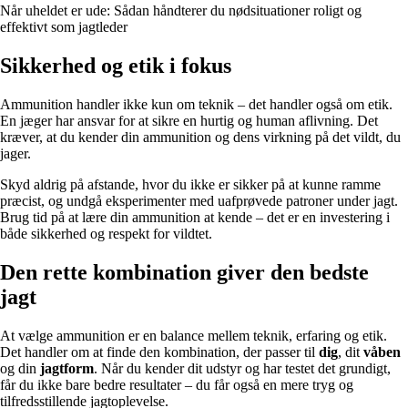
Når uheldet er ude: Sådan håndterer du nødsituationer roligt og
effektivt som jagtleder
Sikkerhed og etik i fokus
Ammunition handler ikke kun om teknik – det handler også om etik.
En jæger har ansvar for at sikre en hurtig og human aflivning. Det
kræver, at du kender din ammunition og dens virkning på det vildt, du
jager.
Skyd aldrig på afstande, hvor du ikke er sikker på at kunne ramme
præcist, og undgå eksperimenter med uafprøvede patroner under jagt.
Brug tid på at lære din ammunition at kende – det er en investering i
både sikkerhed og respekt for vildtet.
Den rette kombination giver den bedste
jagt
At vælge ammunition er en balance mellem teknik, erfaring og etik.
Det handler om at finde den kombination, der passer til
dig
, dit
våben
og din
jagtform
. Når du kender dit udstyr og har testet det grundigt,
får du ikke bare bedre resultater – du får også en mere tryg og
tilfredsstillende jagtoplevelse.