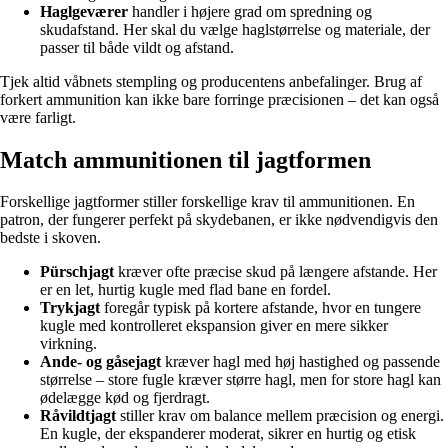
Haglgeværer
handler i højere grad om spredning og
skudafstand. Her skal du vælge haglstørrelse og materiale, der
passer til både vildt og afstand.
Tjek altid våbnets stempling og producentens anbefalinger. Brug af
forkert ammunition kan ikke bare forringe præcisionen – det kan også
være farligt.
Match ammunitionen til jagtformen
Forskellige jagtformer stiller forskellige krav til ammunitionen. En
patron, der fungerer perfekt på skydebanen, er ikke nødvendigvis den
bedste i skoven.
Pürschjagt
kræver ofte præcise skud på længere afstande. Her
er en let, hurtig kugle med flad bane en fordel.
Trykjagt
foregår typisk på kortere afstande, hvor en tungere
kugle med kontrolleret ekspansion giver en mere sikker
virkning.
Ande- og gåsejagt
kræver hagl med høj hastighed og passende
størrelse – store fugle kræver større hagl, men for store hagl kan
ødelægge kød og fjerdragt.
Råvildtjagt
stiller krav om balance mellem præcision og energi.
En kugle, der ekspanderer moderat, sikrer en hurtig og etisk