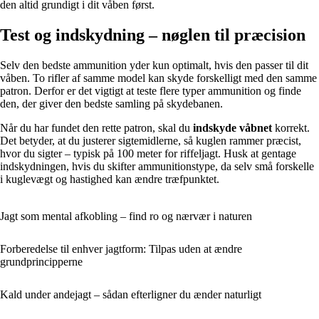
den altid grundigt i dit våben først.
Test og indskydning – nøglen til præcision
Selv den bedste ammunition yder kun optimalt, hvis den passer til dit
våben. To rifler af samme model kan skyde forskelligt med den samme
patron. Derfor er det vigtigt at teste flere typer ammunition og finde
den, der giver den bedste samling på skydebanen.
Når du har fundet den rette patron, skal du
indskyde våbnet
korrekt.
Det betyder, at du justerer sigtemidlerne, så kuglen rammer præcist,
hvor du sigter – typisk på 100 meter for riffeljagt. Husk at gentage
indskydningen, hvis du skifter ammunitionstype, da selv små forskelle
i kuglevægt og hastighed kan ændre træfpunktet.
Jagt som mental afkobling – find ro og nærvær i naturen
Forberedelse til enhver jagtform: Tilpas uden at ændre
grundprincipperne
Kald under andejagt – sådan efterligner du ænder naturligt