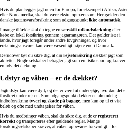
Hvis du planlægger jagt uden for Europa, for eksempel i Afrika, Asien
eller Nordamerika, skal du være ekstra opmærksom. Her gælder den
danske jagtansvarsforsikring som udgangspunkt
ikke automatisk
.
I mange tilfælde skal du tegne en
særskilt udlandsdækning
eller
købe en lokal forsikring gennem jagtarrangøren. Det gælder især i
lande, hvor jagt foregår under andre lovgivninger, og hvor
erstatningsansvaret kan være væsentligt højere end i Danmark.
Derudover bør du sikre dig, at din
rejseforsikring
dækker jagt som
aktivitet. Nogle selskaber betragter jagt som en risikosport og kræver
en udvidet dækning.
Udstyr og våben – er de dækket?
Jagtudstyr kan være dyrt, og det er værd at undersøge, hvordan det er
forsikret under rejsen. Som udgangspunkt dækker en almindelig
indboforsikring
tyveri og skade på bagage
, men kun op til et vist
beløb og ofte med undtagelser for våben.
Hvis du medbringer våben, skal du sikre dig, at de er
registreret
korrekt
og transporteres efter gældende regler. Mange
forsikringsselskaber kræver, at våben opbevares forsvarligt – for