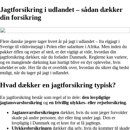
Jagtforsikring i udlandet – sådan dækker
din forsikring
Flere danske jægere tager hvert år på jagt i udlandet – fra elgjagt i
Sverige til vildsvinejagt i Polen eller safariture i Afrika. Men inden du
pakker riflen og rejser af sted, er det vigtigt at vide, hvordan din
jagtforsikring dækker, når du forlader Danmark. Reglerne kan variere,
og en manglende dækning kan hurtigt blive en dyr oplevelse, hvis
uheldet er ude. Her får du et overblik over, hvordan du sikrer dig bedst
muligt, når du tager på jagt i udlandet.
Hvad dækker en jagtforsikring typisk?
En jagtforsikring består som regel af to dele:
den lovpligtige
jagtansvarsforsikring
og
en frivillig ulykkes- eller rejseforsikring
.
Jagtansvarsforsikringen
dækker, hvis du som jæger forvolder
skade på andre personer, dyr eller ting under jagt. Den er
lovpligtig i Danmark og et krav for at få jagttegn.
Ulykkesforsikringen
dækker dig selv, hvis du kommer til skade