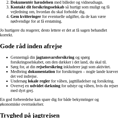
Dokumentér hændelsen
med billeder og vidneudsagn.
Kontakt dit forsikringsselskab
så hurtigt som muligt og få
vejledning om, hvordan du skal forholde dig.
Gem kvitteringer
for eventuelle udgifter, da de kan være
nødvendige for at få erstatning.
Jo hurtigere du reagerer, desto lettere er det at få sagen behandlet
korrekt.
Gode råd inden afrejse
Gennemgå din
jagtansvarsforsikring
og spørg
forsikringsselskabet, om den dækker i det land, du skal til.
Sørg for, at din
rejseforsikring
inkluderer jagt som aktivitet.
Medbring
dokumentation
for forsikringen – nogle lande kræver
det ved indrejse.
Undersøg
lokale regler
for våben, jagttilladelser og forsikring.
Overvej en
udvidet dækning
for udstyr og våben, hvis du rejser
med dyrt grej.
En god forberedelse kan spare dig for både bekymringer og
økonomiske overraskelser.
Tryghed på jagtrejsen