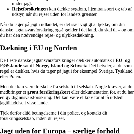
under jagt.
Rejseforsikringen
kan dække sygdom, hjemtransport og tab af
udstyr, når du rejser uden for landets grænser.
Når du tager på jagt i udlandet, er det især vigtigt at tjekke, om din
danske jagtansvarsforsikring også gælder i det land, du skal til – og om
du har den nødvendige rejse- og ulykkesdækning.
Dækning i EU og Norden
De fleste danske jagtansvarsforsikringer dækker automatisk i
EU- og
EØS-lande
samt i
Norge, Island og Schweiz
. Det betyder, at du som
regel er dækket, hvis du tager på jagt i for eksempel Sverige, Tyskland
eller Polen.
Men der kan være forskelle fra selskab til selskab. Nogle kræver, at du
medbringer et
grønt forsikringskort
eller dokumentation for, at du har
en gyldig ansvarsforsikring. Det kan være et krav for at få udstedt
jagttilladelse i visse lande.
Tjek derfor altid betingelserne i din police, og kontakt dit
forsikringsselskab, inden du rejser.
Jagt uden for Europa – særlige forhold